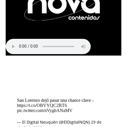
San Lorenzo dejó pasar una chance clave -
https://t.co/OBVYQC2BT6
pic.twitter.com/nVygbANaMV
— El Digital Neuquén (@ElDigitalNQN)
29 de