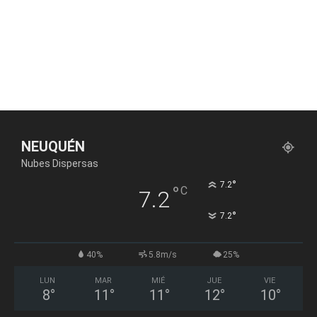
NEUQUÉN
Nubes Dispersas
°
7.2
°
C
7.2
°
7.2
40%
5.8m/s
25%
LUN
MAR
MIÉ
JUE
VIE
8
°
11
°
11
°
12
°
10
°