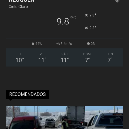
Cielo Claro
°
9.8
°
C
9.8
°
9.8
44%
8.4m/s
0%
JUE
VIE
SÁB
DOM
LUN
10
°
11
°
11
°
7
°
7
°
RECOMENDADOS