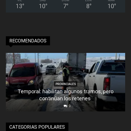
VIE
SÁB
DOM
LUN
MAR
13
°
10
°
7
°
8
°
10
°
RECOMENDADOS
PROVINCIALES
Temporal: habilitan algunos tramos, pero
continúan los retenes
0
CATEGORIAS POPULARES