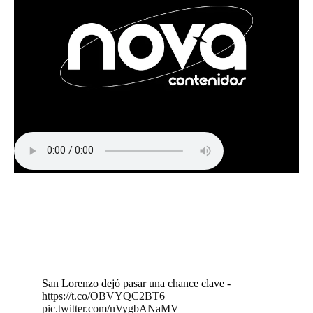
San Lorenzo dejó pasar una chance clave -
https://t.co/OBVYQC2BT6
pic.twitter.com/nVygbANaMV