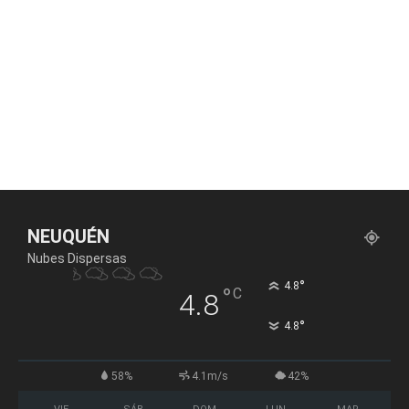
NEUQUÉN
Nubes Dispersas
°
4.8
°
C
4.8
°
4.8
58%
4.1m/s
42%