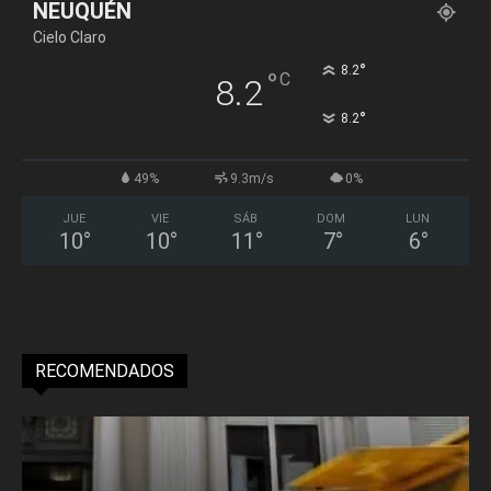
NEUQUÉN
Cielo Claro
°
8.2
°
C
8.2
°
8.2
49%
9.3m/s
0%
JUE
VIE
SÁB
DOM
LUN
10
°
10
°
11
°
7
°
6
°
RECOMENDADOS