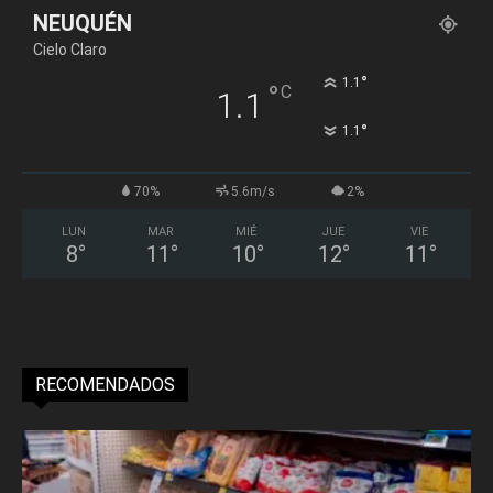
NEUQUÉN
Cielo Claro
°
1.1
°
C
1.1
°
1.1
70%
5.6m/s
2%
LUN
MAR
MIÉ
JUE
VIE
8
°
11
°
10
°
12
°
11
°
RECOMENDADOS