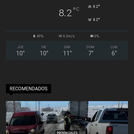
°
8.2
°
C
8.2
°
8.2
49%
9.3m/s
0%
JUE
VIE
SÁB
DOM
LUN
10
°
10
°
11
°
7
°
6
°
RECOMENDADOS
PROVINCIALES