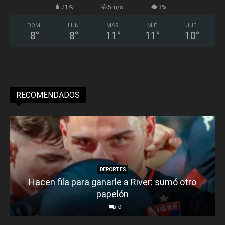
71%
5m/s
3%
DOM
LUN
MAR
MIÉ
JUE
8
°
8
°
11
°
11
°
10
°
RECOMENDADOS
DEPORTES
Hacen fila para ganarle a River: sumó otro
papelón
0