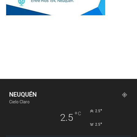
NEUQUÉN
Cielo Claro
°
2.5
°
C
2.5
°
2.5