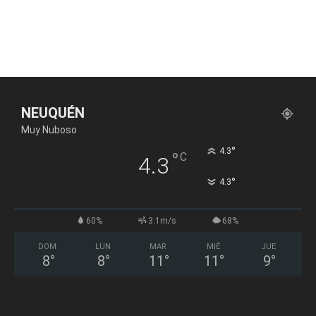
NEUQUÉN
Muy Nuboso
°
4.3
°
C
4.3
°
4.3
60%
3.1m/s
68%
DOM
LUN
MAR
MIÉ
JUE
8
°
8
°
11
°
11
°
9
°