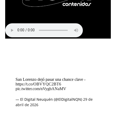
San Lorenzo dejó pasar una chance clave -
https://t.co/OBVYQC2BT6
pic.twitter.com/nVygbANaMV
— El Digital Neuquén (@ElDigitalNQN)
29 de
abril de 2026