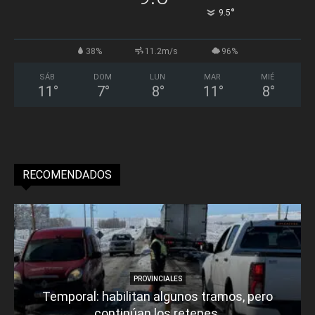
°
9.5
38%
11.2m/s
96%
SÁB
DOM
LUN
MAR
MIÉ
11
°
7
°
8
°
11
°
8
°
RECOMENDADOS
PROVINCIALES
Temporal: habilitan algunos tramos, pero
continúan los retenes