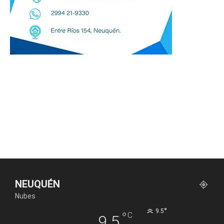
NEUQUÉN
Nubes
°
9.5
°
C
9.5