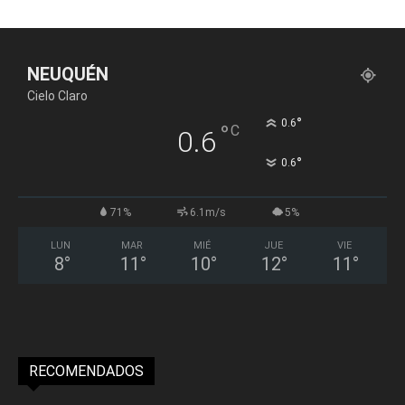
NEUQUÉN
Cielo Claro
°
0.6
°
C
0.6
°
0.6
71%
6.1m/s
5%
LUN
MAR
MIÉ
JUE
VIE
8
°
11
°
10
°
12
°
11
°
RECOMENDADOS