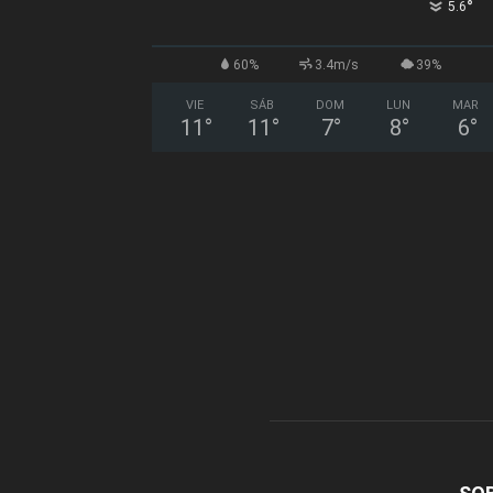
°
5.6
60%
3.4m/s
39%
VIE
SÁB
DOM
LUN
MAR
11
°
11
°
7
°
8
°
6
°