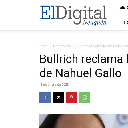
El
5
Digital
Neuquen
L
Inicio
Nacionales
Bullrich reclama la rápida liber
Bullrich reclama 
de Nahuel Gallo
5 de enero de 2026