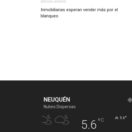
Artículo anterior
Inmobiliarias esperan vender más por el
blanqueo
NEUQUÉN
Nubes Dispersas
°
5.6
°
C
5.6