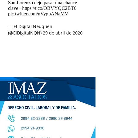
San Lorenzo dejó pasar una chance
clave -
https://t.co/OBVYQC2BT6
pic.twitter.com/nVygbANaMV
— El Digital Neuquén
(@ElDigitalNQN)
29 de abril de 2026