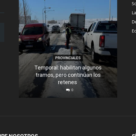
S
L
D
E
PROVINCIALES
Temporal: habilitan algunos
tramos, pero continúan los
Q
retenes
nu
0