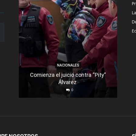
Pr
L
D
E
NACIONALES
Comienza el juicio contra “Pity”
Un m
Álvarez
d
0