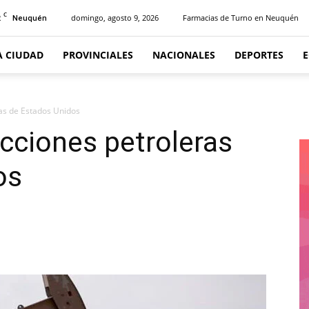
C
2
domingo, agosto 9, 2026
Farmacias de Turno en Neuquén
Neuquén
A CIUDAD
PROVINCIALES
NACIONALES
DEPORTES
ras de Estados Unidos
acciones petroleras
os