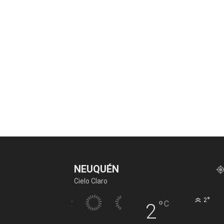
NEUQUÉN
Cielo Claro
°
2
°
C
2