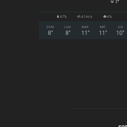
°
2
67%
4.1m/s
6%
DOM
LUN
MAR
MIÉ
JUE
8
°
8
°
11
°
11
°
10
°