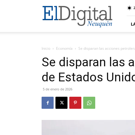
El
Digital
Neuquen
L
Inicio
Economía
Se disparan las acciones petrole
Se disparan las 
de Estados Unid
5 de enero de 2026