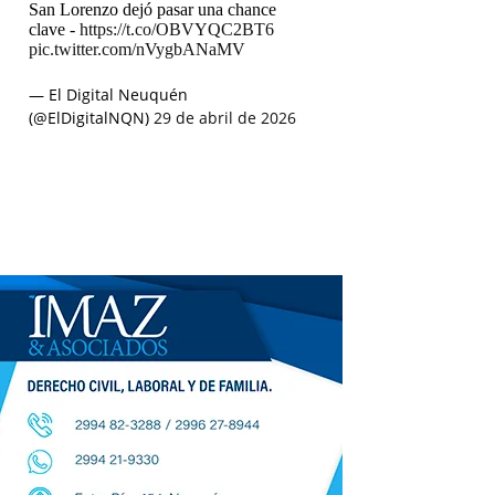
San Lorenzo dejó pasar una chance
clave -
https://t.co/OBVYQC2BT6
pic.twitter.com/nVygbANaMV
— El Digital Neuquén
(@ElDigitalNQN)
29 de abril de 2026