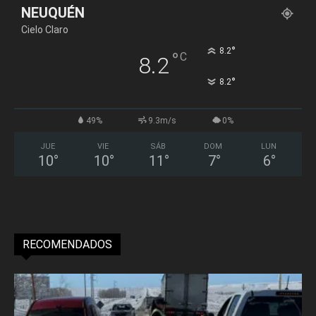
NEUQUÉN
Cielo Claro
°
8.2
°
C
8.2
°
8.2
49%
9.3m/s
0%
JUE
VIE
SÁB
DOM
LUN
10
°
10
°
11
°
7
°
6
°
RECOMENDADOS