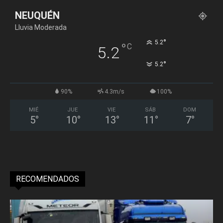
NEUQUÉN
Lluvia Moderada
°
5.2
°
C
5.2
°
5.2
90%
4.3m/s
100%
MIÉ
JUE
VIE
SÁB
DOM
5
°
10
°
13
°
11
°
7
°
RECOMENDADOS