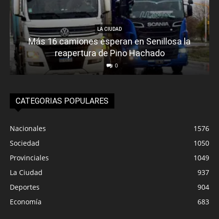
LA CIUDAD
Más 16 camiones esperan en Senillosa la
reapertura de Pino Hachado
0
CATEGORIAS POPULARES
Nacionales
1576
Sociedad
1050
Provinciales
1049
La Ciudad
937
Deportes
904
Economía
683