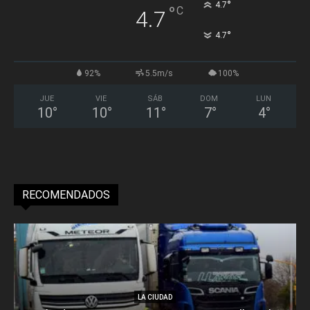
°
4.7
°
C
4.7
°
4.7
92%
5.5m/s
100%
JUE
VIE
SÁB
DOM
LUN
10
°
10
°
11
°
7
°
4
°
RECOMENDADOS
LA CIUDAD