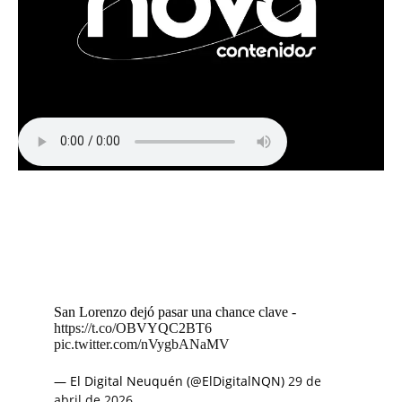
San Lorenzo dejó pasar una chance clave -
https://t.co/OBVYQC2BT6
pic.twitter.com/nVygbANaMV
— El Digital Neuquén (@ElDigitalNQN)
29 de
abril de 2026