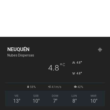
NEUQUÉN
Nubes Dispersas
°
4.8
°
C
4.8
°
4.8
58%
4.1m/s
42%
VIE
SÁB
DOM
LUN
MAR
13
°
10
°
7
°
8
°
10
°