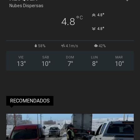
Nubes Dispersas
°
4.8
°
C
4.8
°
4.8
58%
4.1m/s
42%
VIE
SÁB
DOM
LUN
MAR
13
°
10
°
7
°
8
°
10
°
RECOMENDADOS