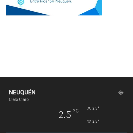
NEUQUÉN
Cielo Claro
°
2.5
°
C
2.5
°
2.5