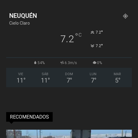
NEUQUÉN
Cielo Claro
°
7.2
°
C
7.2
°
7.2
54%
6.3m/s
0%
VIE
SÁB
DOM
LUN
MAR
11
°
11
°
7
°
7
°
5
°
RECOMENDADOS