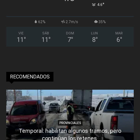
°
4.6
62%
2.7m/s
35%
VIE
SÁB
DOM
LUN
MAR
11
°
11
°
7
°
8
°
6
°
RECOMENDADOS
PROVINCIALES
Temporal: habilitan algunos tramos, pero
continúan los retenes