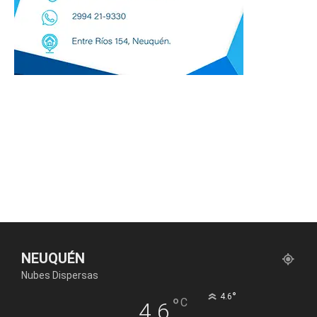
NEUQUÉN
Nubes Dispersas
°
4.6
°
C
4.6