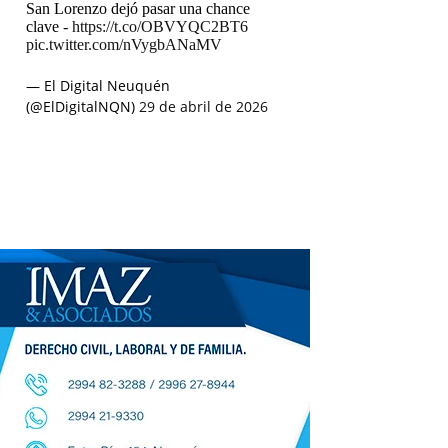
San Lorenzo dejó pasar una chance
clave -
https://t.co/OBVYQC2BT6
pic.twitter.com/nVygbANaMV
— El Digital Neuquén
(@ElDigitalNQN)
29 de abril de 2026