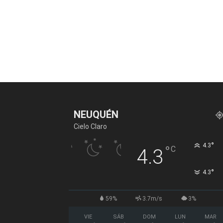
NEUQUÉN
Cielo Claro
°
4.3
°
C
4.3
°
4.3
59%
3.7m/s
3%
VIE
SÁB
DOM
LUN
MAR