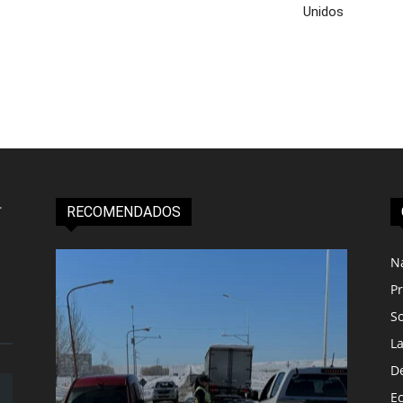
Unidos
RECOMENDADOS
N
Pr
S
L
D
E