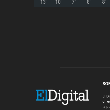
13
°
10
°
7
°
8
°
8
°
SO
El D
ofre
la p