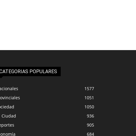
CATEGORIAS POPULARES
acionales
1577
ovinciales
1051
ociedad
1050
a Ciudad
936
eportes
905
conomía
684