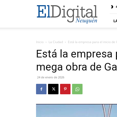
El
4
Digital
Neuquen
L
Inicio
La Ciudad
Está la empresa para el inicio d
Está la empresa p
mega obra de G
24 de enero de 2026