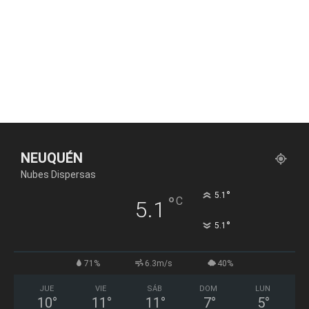
NEUQUÉN
Nubes Dispersas
°
5.1
°
C
5.1
°
5.1
71%
6.3m/s
40%
JUE
VIE
SÁB
DOM
LUN
10
°
11
°
11
°
7
°
5
°