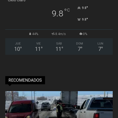
Cielo Claro
°
9.8
°
C
9.8
°
9.8
44%
8.4m/s
0%
JUE
VIE
SÁB
DOM
LUN
10
°
11
°
11
°
7
°
7
°
RECOMENDADOS