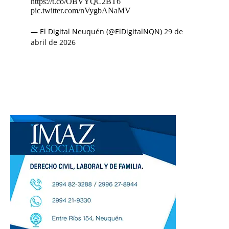
https://t.co/OBVYQC2BT6
pic.twitter.com/nVygbANaMV
— El Digital Neuquén (@ElDigitalNQN)
29 de
abril de 2026