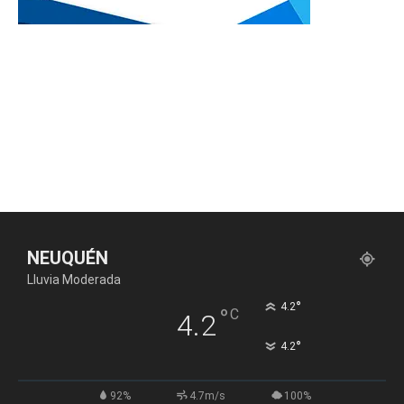
NEUQUÉN
Lluvia Moderada
°
4.2
°
C
4.2
°
4.2
92%
4.7m/s
100%