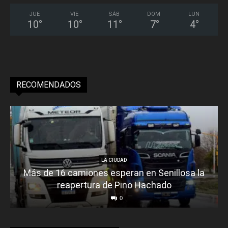
JUE
VIE
SÁB
DOM
LUN
10
°
10
°
11
°
7
°
4
°
RECOMENDADOS
LA CIUDAD
Más de 16 camiones esperan en Senillosa la
reapertura de Pino Hachado
0