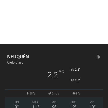
NEUQUÉN
Cielo Claro
°
2.2
°
C
2.2
°
2.2
68%
6m/s
8%
LUN
MAR
MIÉ
JUE
VIE
8
°
11
°
9
°
12
°
10
°