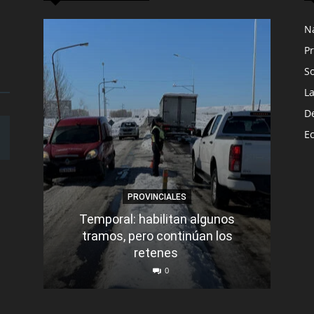
N
Pr
S
L
D
E
PROVINCIALES
Temporal: habilitan algunos
tramos, pero continúan los
Q
retenes
nu
0