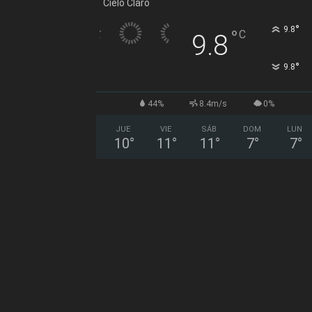
Cielo Claro
°
9.8
°
C
9.8
°
9.8
44%
8.4m/s
0%
JUE
VIE
SÁB
DOM
LUN
10
°
11
°
11
°
7
°
7
°