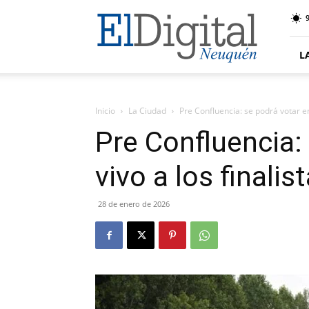
El
9
Digital
Neuquen
L
Inicio
La Ciudad
Pre Confluencia: se podrá votar en 
Pre Confluencia:
vivo a los finalis
28 de enero de 2026