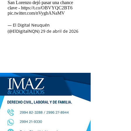
San Lorenzo dejó pasar una chance
clave -
https://t.co/OBVYQC2BT6
pic.twitter.com/nVygbANaMV
— El Digital Neuquén
(@ElDigitalNQN)
29 de abril de 2026