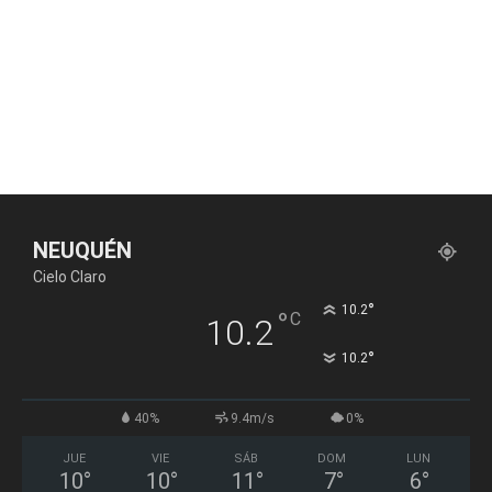
NEUQUÉN
Cielo Claro
°
10.2
°
C
10.2
°
10.2
40%
9.4m/s
0%
JUE
VIE
SÁB
DOM
LUN
10
°
10
°
11
°
7
°
6
°