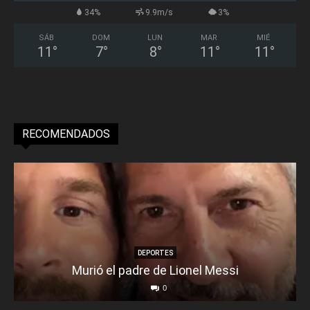
34%
9.9m/s
3%
SÁB
DOM
LUN
MAR
MIÉ
11
°
7
°
8
°
11
°
11
°
RECOMENDADOS
DEPORTES
Murió el padre de Lionel Messi
0