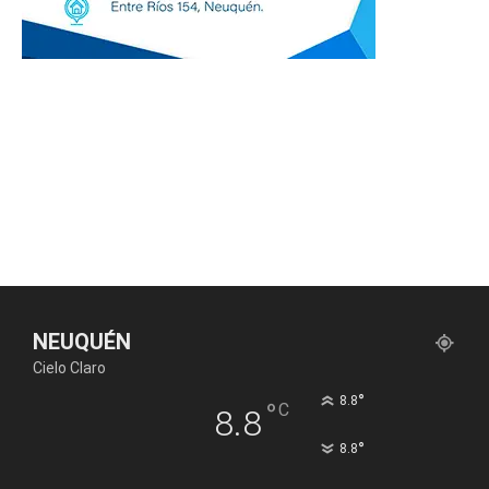
NEUQUÉN
Cielo Claro
°
8.8
°
C
8.8
°
8.8