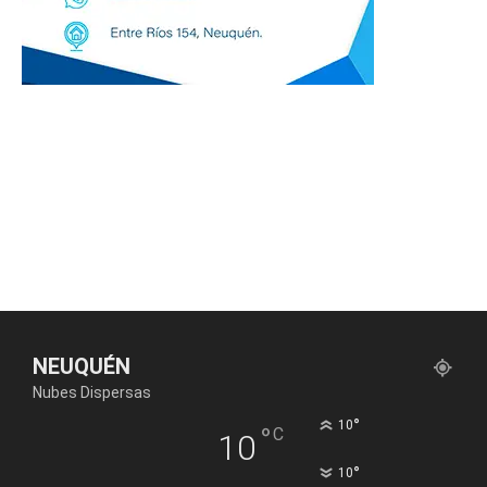
NEUQUÉN
Nubes Dispersas
°
10
°
C
10
°
10