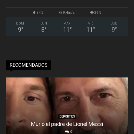
34%
9.4m/s
29%
DOM
LUN
MAR
MIÉ
JUE
9
°
8
°
11
°
11
°
9
°
RECOMENDADOS
DEPORTES
Murió el padre de Lionel Messi
0