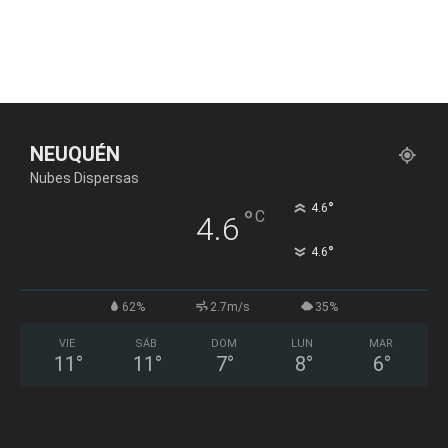
NEUQUÉN
Nubes Dispersas
°
4.6
°
C
4.6
°
4.6
62%
2.7m/s
35%
VIE
SÁB
DOM
LUN
MAR
11
°
11
°
7
°
8
°
6
°