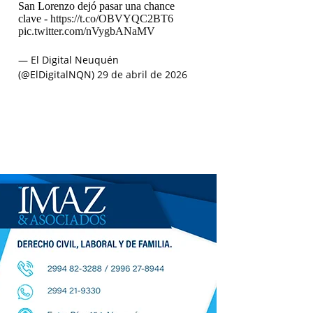
San Lorenzo dejó pasar una chance
clave -
https://t.co/OBVYQC2BT6
pic.twitter.com/nVygbANaMV
— El Digital Neuquén
(@ElDigitalNQN)
29 de abril de 2026