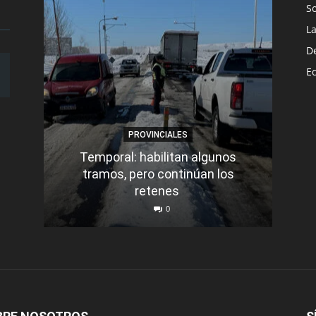
S
L
D
E
PROVINCIALES
Temporal: habilitan algunos
tramos, pero continúan los
Q
retenes
nu
0