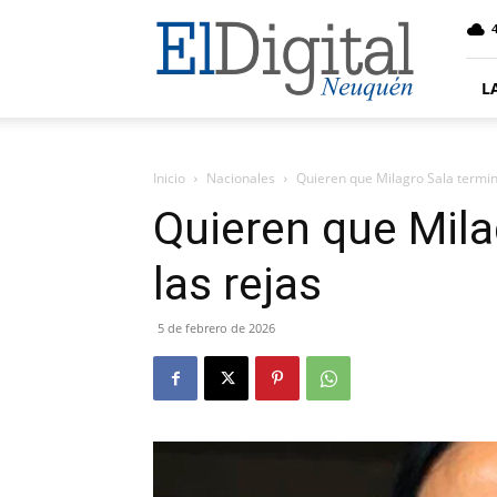
El
4
Digital
Neuquen
L
Inicio
Nacionales
Quieren que Milagro Sala termine
Quieren que Mila
las rejas
5 de febrero de 2026