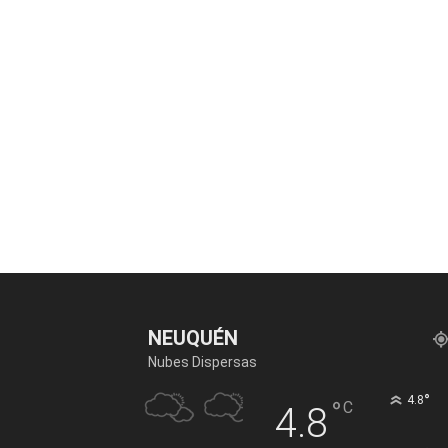
NEUQUÉN
Nubes Dispersas
°
4.8
°
C
4.8