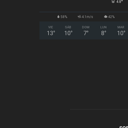
°
4.8
58%
4.1m/s
42%
VIE
SÁB
DOM
LUN
MAR
13
°
10
°
7
°
8
°
10
°