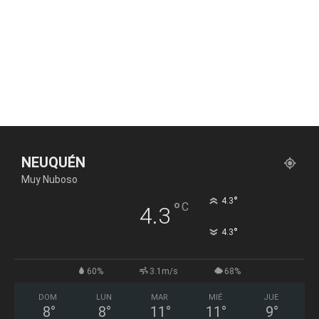
NEUQUÉN
Muy Nuboso
°
4.3
°
C
4.3
°
4.3
60%
3.1m/s
68%
DOM
LUN
MAR
MIÉ
JUE
8
°
8
°
11
°
11
°
9
°