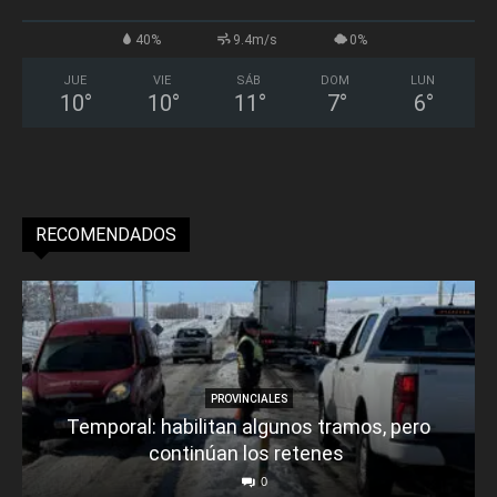
40%
9.4m/s
0%
JUE
VIE
SÁB
DOM
LUN
10
°
10
°
11
°
7
°
6
°
RECOMENDADOS
PROVINCIALES
Temporal: habilitan algunos tramos, pero
continúan los retenes
0