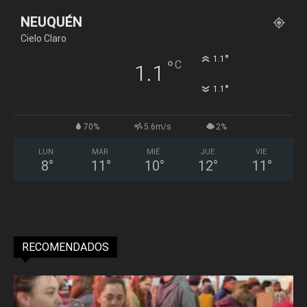
NEUQUÉN
Cielo Claro
°
1.1
°
C
1.1
°
1.1
70%
5.6m/s
2%
LUN
MAR
MIÉ
JUE
VIE
8
°
11
°
10
°
12
°
11
°
RECOMENDADOS