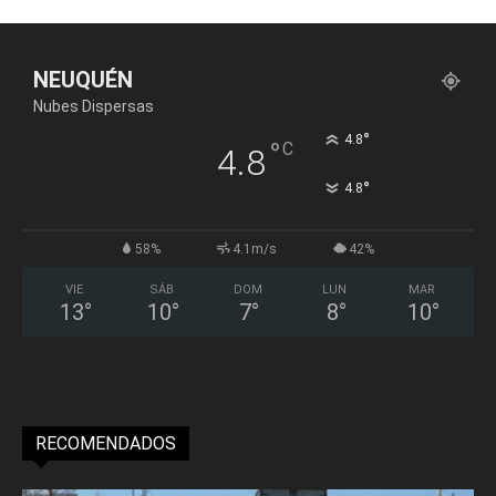
NEUQUÉN
Nubes Dispersas
°
4.8
°
C
4.8
°
4.8
58%
4.1m/s
42%
VIE
SÁB
DOM
LUN
MAR
13
°
10
°
7
°
8
°
10
°
RECOMENDADOS