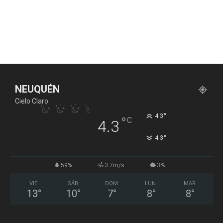
NEUQUÉN
Cielo Claro
°
4.3
°
C
4.3
°
4.3
59%
3.7m/s
3%
VIE
SÁB
DOM
LUN
MAR
13
°
10
°
7
°
8
°
8
°