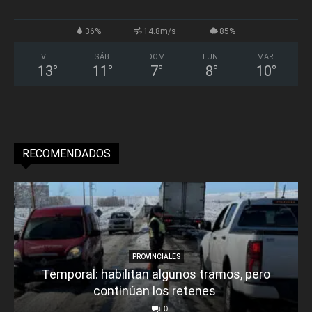
36%
14.8m/s
85%
VIE
SÁB
DOM
LUN
MAR
13
°
11
°
7
°
8
°
10
°
RECOMENDADOS
PROVINCIALES
Temporal: habilitan algunos tramos, pero
continúan los retenes
0