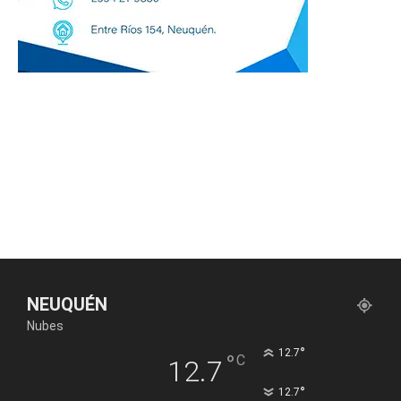
NEUQUÉN
Nubes
°
12.7
°
C
12.7
°
12.7