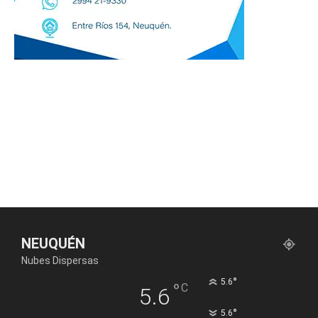
NEUQUÉN
Nubes Dispersas
°
5.6
°
C
5.6
°
5.6