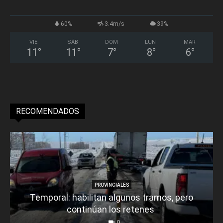
60%
3.4m/s
39%
VIE
SÁB
DOM
LUN
MAR
11
°
11
°
7
°
8
°
6
°
RECOMENDADOS
PROVINCIALES
Temporal: habilitan algunos tramos, pero
continúan los retenes
0