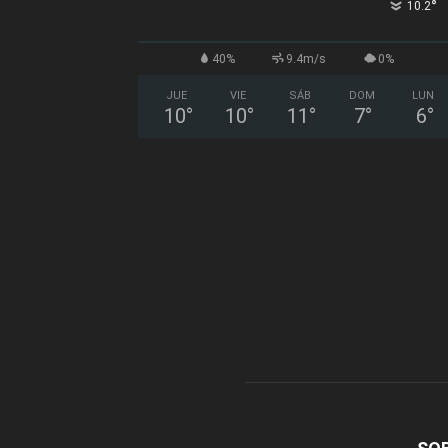
°
10.2
40%
9.4m/s
0%
JUE
VIE
SÁB
DOM
LUN
10
°
10
°
11
°
7
°
6
°