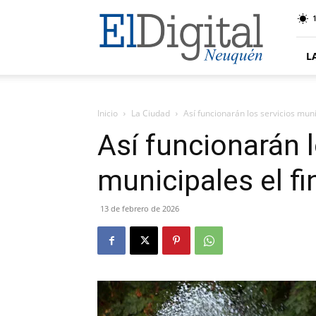
El
Digital
Neuquen
L
Inicio
La Ciudad
Así funcionarán los servicios muni
Así funcionarán l
municipales el f
13 de febrero de 2026