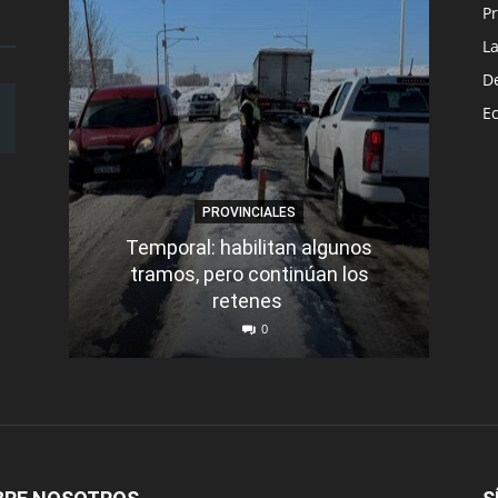
Pr
L
D
E
PROVINCIALES
Temporal: habilitan algunos
tramos, pero continúan los
Q
retenes
nu
0