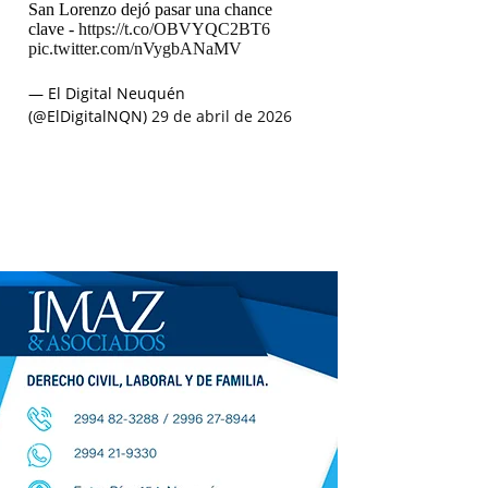
San Lorenzo dejó pasar una chance
clave -
https://t.co/OBVYQC2BT6
pic.twitter.com/nVygbANaMV
— El Digital Neuquén
(@ElDigitalNQN)
29 de abril de 2026