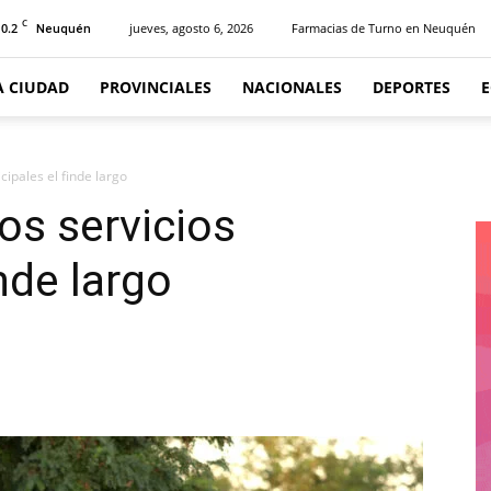
C
10.2
jueves, agosto 6, 2026
Farmacias de Turno en Neuquén
Neuquén
A CIUDAD
PROVINCIALES
NACIONALES
DEPORTES
cipales el finde largo
os servicios
inde largo