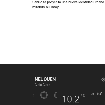
Senillosa proyecta una nueva identidad urbana
mirando al Limay
NEUQUÉN
Cielo Claro
°
10.2
°
C
10.2