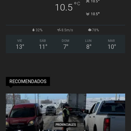
°
10.5
°
C
10.5
°
10.5
32%
8.5m/s
78%
VIE
SÁB
DOM
LUN
MAR
13
°
11
°
7
°
8
°
10
°
RECOMENDADOS
PROVINCIALES