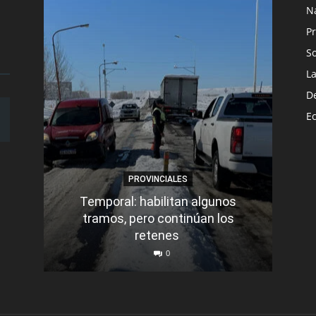
N
Pr
S
L
D
E
PROVINCIALES
Temporal: habilitan algunos
tramos, pero continúan los
Q
retenes
nu
0