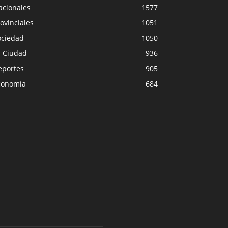
acionales
1577
ovinciales
1051
ociedad
1050
a Ciudad
936
eportes
905
conomía
684
ECONOMÍA
PROVINCIA
ué espera el mercado en el
El temporal obligó 
evo REM del Banco Central
clases en var
0
0