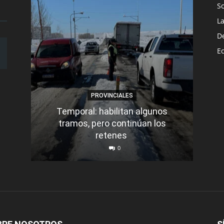
S
L
D
E
PROVINCIALES
Temporal: habilitan algunos
tramos, pero continúan los
Q
retenes
nu
0