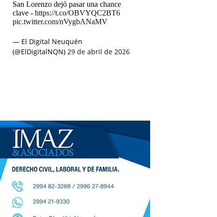
San Lorenzo dejó pasar una chance
clave -
https://t.co/OBVYQC2BT6
pic.twitter.com/nVygbANaMV
— El Digital Neuquén
(@ElDigitalNQN)
29 de abril de 2026