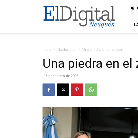
El
Digital
Neuquen
L
Inicio
Nacionales
Una piedra en el zapato
Una piedra en el
15 de febrero de 2026