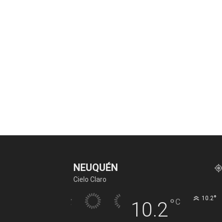
NEUQUÉN
Cielo Claro
°
10.2
°
C
10.2