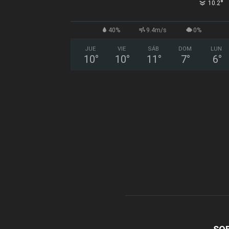
°
10.2
40%
9.4m/s
0%
JUE
VIE
SÁB
DOM
LUN
10
°
10
°
11
°
7
°
6
°