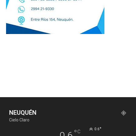
NEUQUÉN
Cielo Claro
°
0.6
°
C
0.6