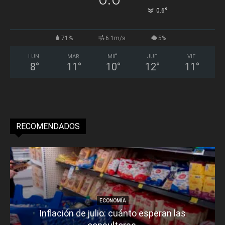
°
0.6
71%
6.1m/s
5%
LUN
MAR
MIÉ
JUE
VIE
8
°
11
°
10
°
12
°
11
°
RECOMENDADOS
ECONOMÍA
Inflación de julio: cuánto esperan las