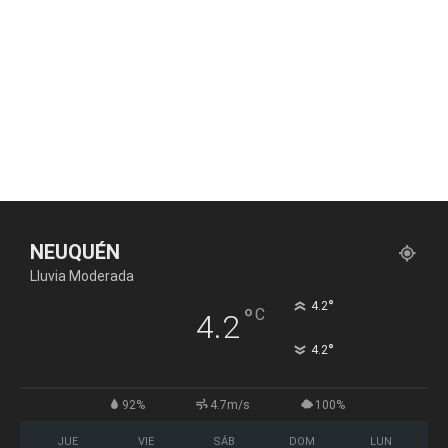
NEUQUÉN
Lluvia Moderada
°
4.2
°
C
4.2
°
4.2
92%
4.7m/s
100%
JUE
VIE
SÁB
DOM
LUN