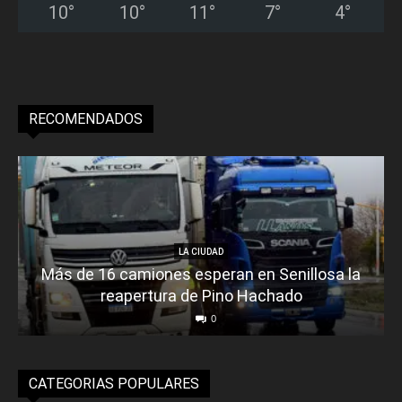
10
°
10
°
11
°
7
°
4
°
RECOMENDADOS
LA CIUDAD
Más de 16 camiones esperan en Senillosa la
reapertura de Pino Hachado
0
CATEGORIAS POPULARES