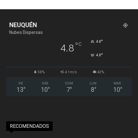
NEUQUÉN
Nubes Dispersas
°
4.8
°
C
4.8
°
4.8
58%
4.1m/s
42%
VIE
SÁB
DOM
LUN
MAR
13
°
10
°
7
°
8
°
10
°
RECOMENDADOS