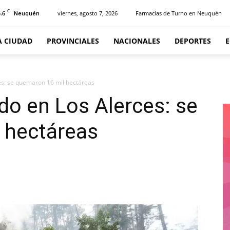
C
.6
viernes, agosto 7, 2026
Farmacias de Turno en Neuquén
Neuquén
A CIUDAD
PROVINCIALES
NACIONALES
DEPORTES
es: se quemaron 16 mil hectáreas
do en Los Alerces: se
 hectáreas