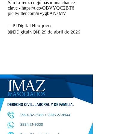
San Lorenzo dejó pasar una chance
clave -
https://t.co/OBVYQC2BT6
pic.twitter.com/nVygbANaMV
— El Digital Neuquén
(@ElDigitalNQN)
29 de abril de 2026