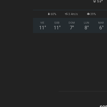
°
5.6
60%
3.4m/s
39%
VIE
SÁB
DOM
LUN
MAR
11
°
11
°
7
°
8
°
6
°