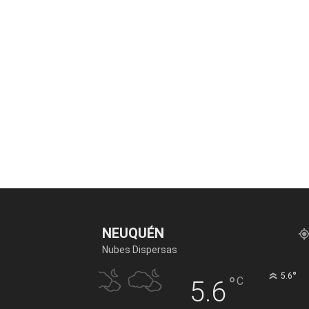
NEUQUÉN
Nubes Dispersas
°
5.6
°
C
5.6