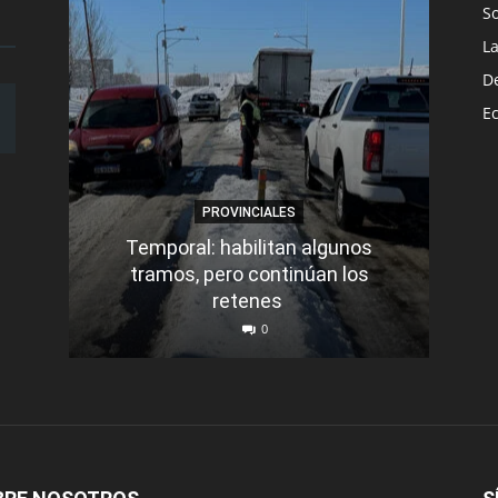
S
L
D
E
PROVINCIALES
Temporal: habilitan algunos
tramos, pero continúan los
Q
retenes
nu
0