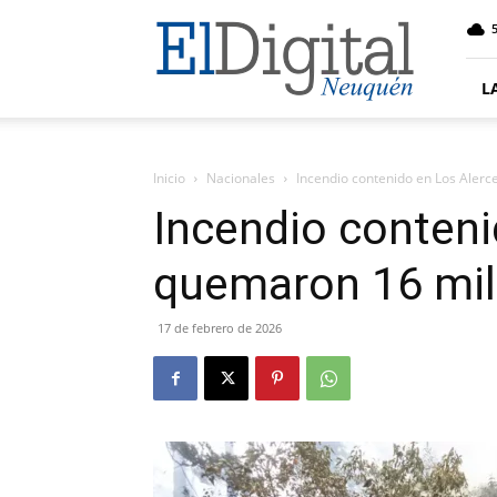
El
5
Digital
Neuquen
L
Inicio
Nacionales
Incendio contenido en Los Alerc
Incendio conteni
quemaron 16 mil
17 de febrero de 2026