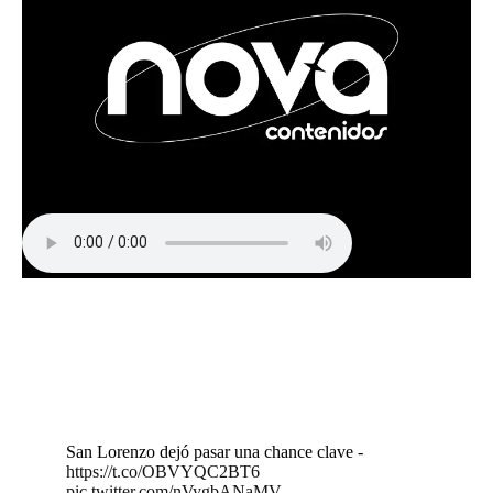
San Lorenzo dejó pasar una chance clave -
https://t.co/OBVYQC2BT6
pic.twitter.com/nVygbANaMV