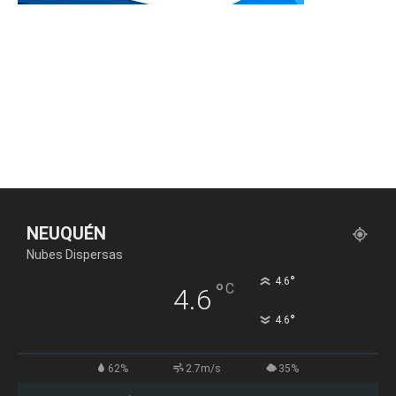
NEUQUÉN
Nubes Dispersas
°
4.6
°
C
4.6
°
4.6
62%
2.7m/s
35%