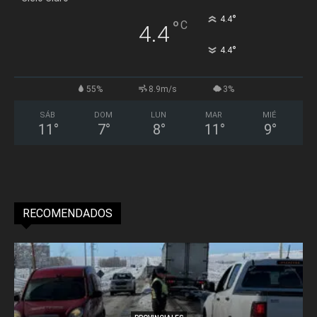
°
4.4
°
C
4.4
°
4.4
55%
8.9m/s
3%
SÁB
DOM
LUN
MAR
MIÉ
11
°
7
°
8
°
11
°
9
°
RECOMENDADOS