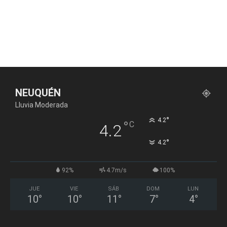
NEUQUÉN
Lluvia Moderada
°
4.2
°
C
4.2
°
4.2
92%
4.7m/s
100%
JUE
VIE
SÁB
DOM
LUN
10
°
10
°
11
°
7
°
4
°