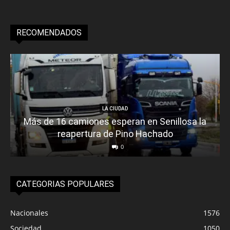
RECOMENDADOS
LA CIUDAD
Más de 16 camiones esperan en Senillosa la
reapertura de Pino Hachado
0
CATEGORIAS POPULARES
Nacionales
1576
Sociedad
1050