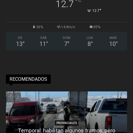
°
C
12.7
°
12.7
36%
14.8m/s
85%
VIE
SÁB
DOM
LUN
MAR
13
°
11
°
7
°
8
°
10
°
RECOMENDADOS
PROVINCIALES
Temporal: habilitan algunos tramos, pero