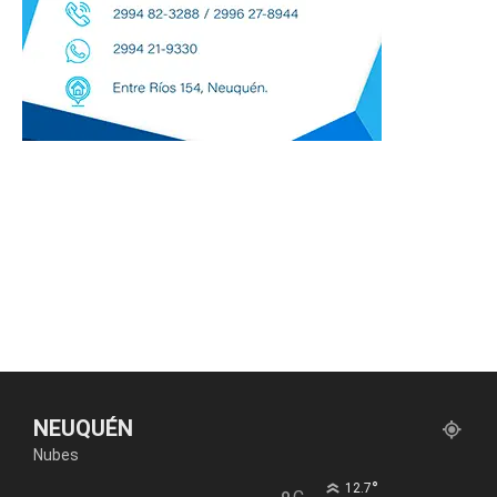
NEUQUÉN
Nubes
°
12.7